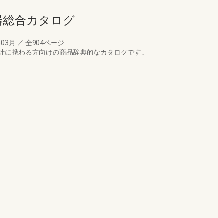
備機器総合カタログ
年03月
／
全904ページ
計に携わる方向けの商品辞典的なカタログです。