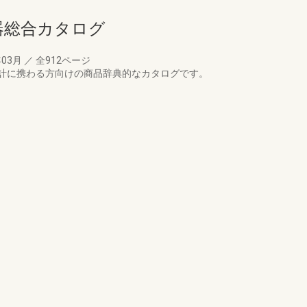
備機器総合カタログ
年03月
／
全912ページ
計に携わる方向けの商品辞典的なカタログです。