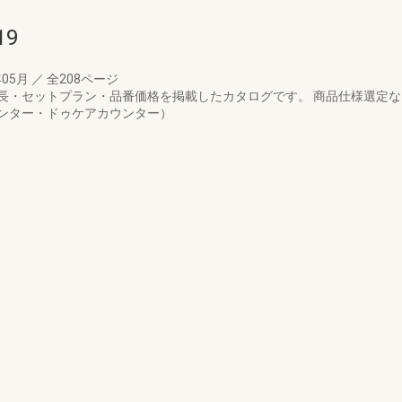
9
年05月
／
全208ページ
長・セットプラン・品番価格を掲載したカタログです。 商品仕様選定
ンター・ドゥケアカウンター）