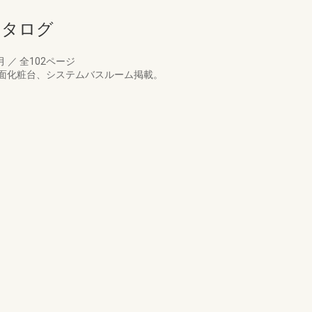
カタログ
7月
／
全102ページ
面化粧台、システムバスルーム掲載。