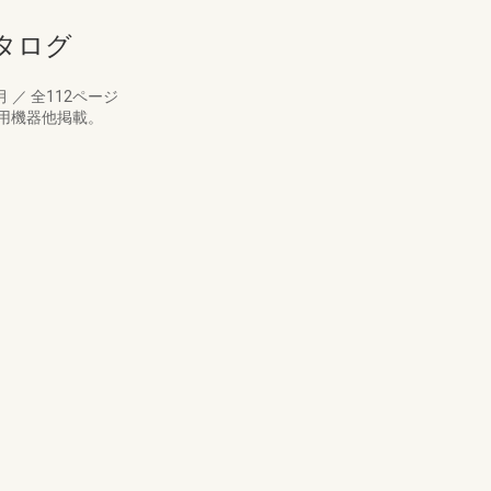
カタログ
0月
／
全112ページ
用機器他掲載。