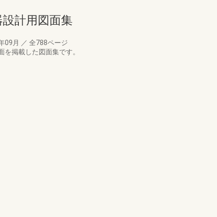
備機器設計用図面集
3年09月
／
全788ページ
面を掲載した図面集です。