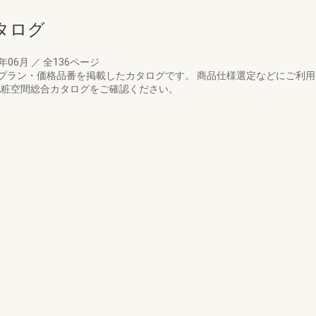
タログ
2年06月
／
全136ページ
プラン・価格品番を掲載したカタログです。 商品仕様選定などにご利用
洗面化粧空間総合カタログをご確認ください。