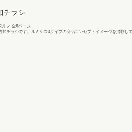
知チラシ
12月
／
全8ページ
スの告知チラシです。ルミシス3タイプの商品コンセプトイメージを掲載し