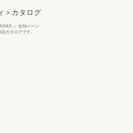
ィ＞カタログ
8年04月
／
全56ページ
の商品カタログです。