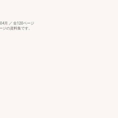
年04月
／
全120ページ
ージの資料集です。