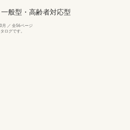
ト 一般型・高齢者対応型
10月
／
全56ページ
カタログです。