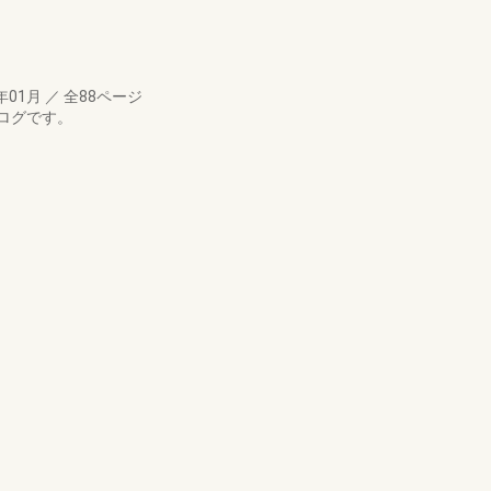
年01月
／
全88ページ
ログです。