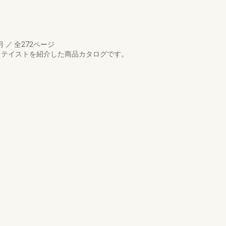
2月
／
全272ページ
 テイストを紹介した商品カタログです。