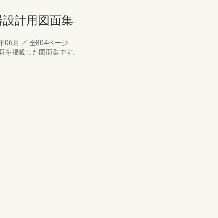
備機器設計用図面集
7年06月
／
全804ページ
面を掲載した図面集です。