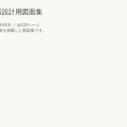
備機器設計用図面集
8年05月
／
全520ページ
面を掲載した図面集です。