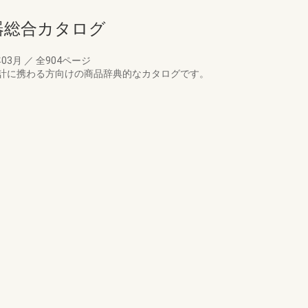
備機器総合カタログ
年03月
／
全904ページ
計に携わる方向けの商品辞典的なカタログです。