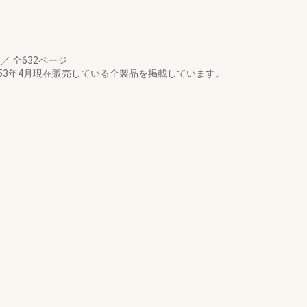
月
／
全632ページ
53年4月現在販売している全製品を掲載しています。