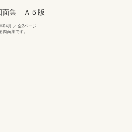
図面集 Ａ５版
5年04月
／
全2ページ
る図面集です。