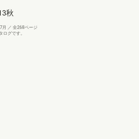
13秋
07月
／
全268ページ
タログです。