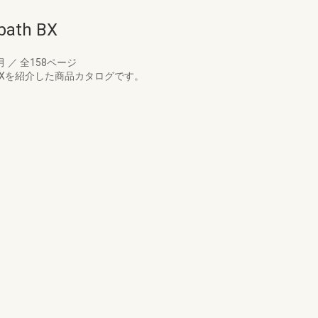
th BX
3月
／
全158ページ
 BXを紹介した商品カタログです。