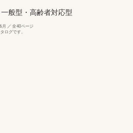
ト 一般型・高齢者対応型
06月
／
全40ページ
カタログです。