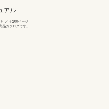
ュアル
4月
／
全200ページ
商品カタログです。