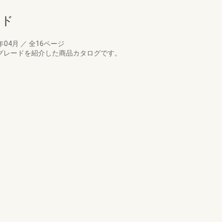
ード
年04月
／
全16ページ
Eグレードを紹介した商品カタログです。