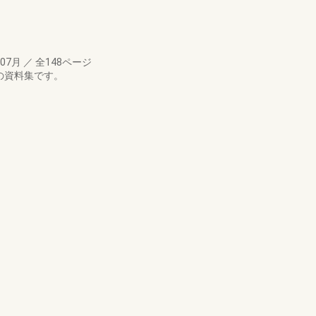
年07月
／
全148ページ
の資料集です。