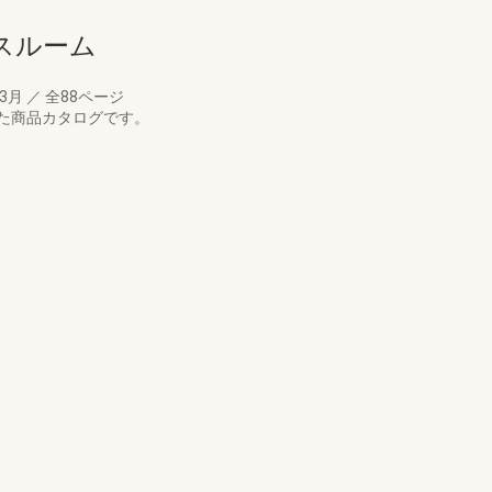
スルーム
03月
／
全88ページ
た商品カタログです。