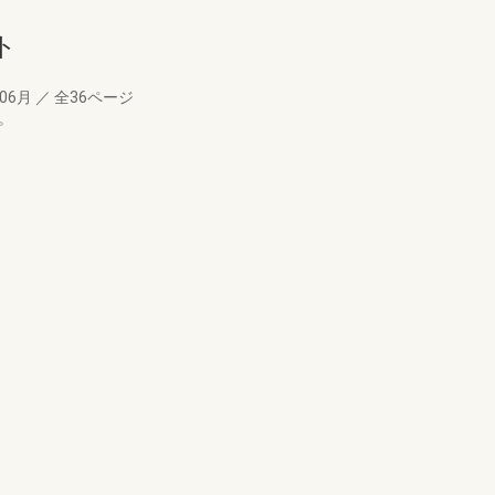
ト
年06月
／
全36ページ
。