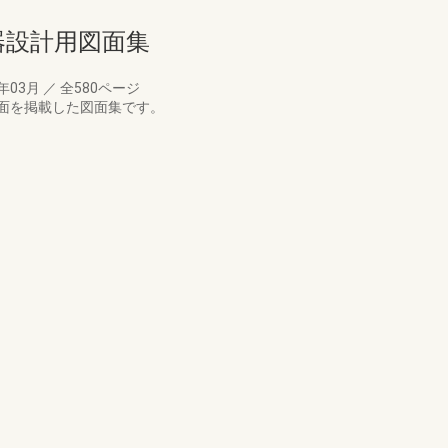
備機器設計用図面集
0年03月
／
全580ページ
面を掲載した図面集です。