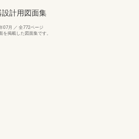
備機器設計用図面集
5年07月
／
全772ページ
面を掲載した図面集です。