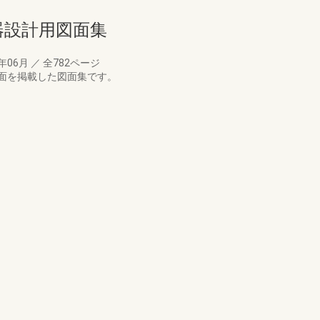
備機器設計用図面集
4年06月
／
全782ページ
面を掲載した図面集です。