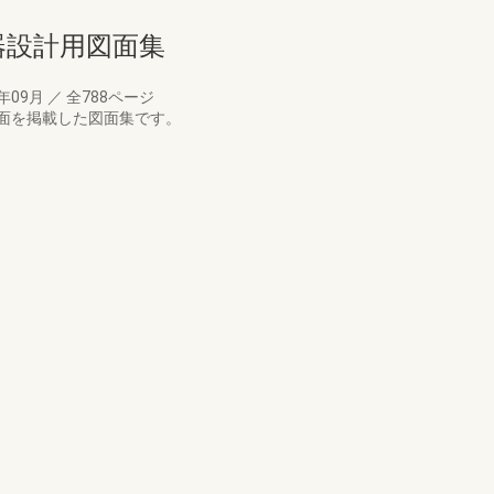
備機器設計用図面集
3年09月
／
全788ページ
面を掲載した図面集です。