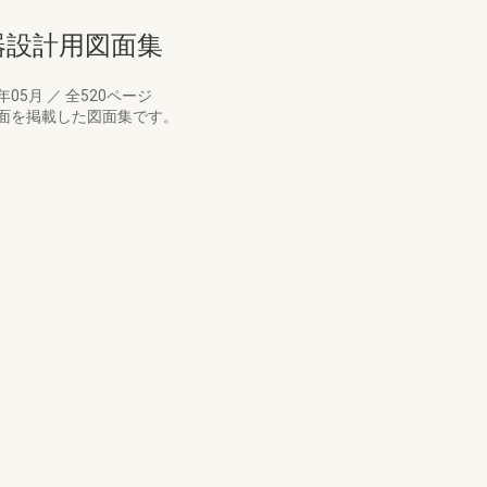
備機器設計用図面集
8年05月
／
全520ページ
面を掲載した図面集です。