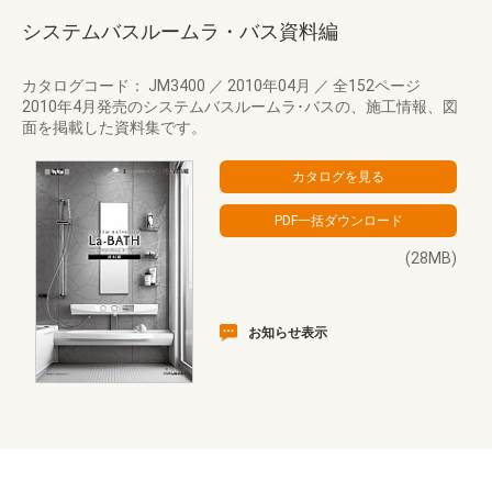
システムバスルームラ・バス資料編
カタログコード： JM3400
／
2010年04月
／
全152ページ
2010年4月発売のシステムバスルームラ･バスの、施工情報、図
面を掲載した資料集です。
(28MB)
お知らせ表示