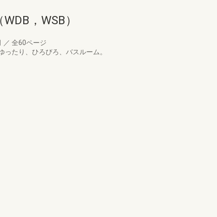
WDB，WSB）
月
／
全60ページ
ゆったり、ひろびろ、バスルーム。