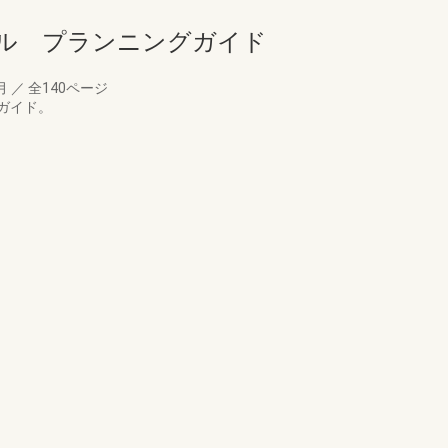
ル プランニングガイド
0月
／
全140ページ
ガイド。