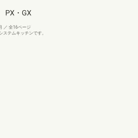
PX・GX
0月
／
全16ページ
システムキッチンです。