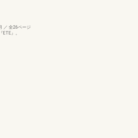
4月
／
全26ページ
ETE』。