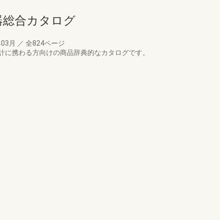
備機器総合カタログ
年03月
／
全824ページ
計に携わる方向けの商品辞典的なカタログです。