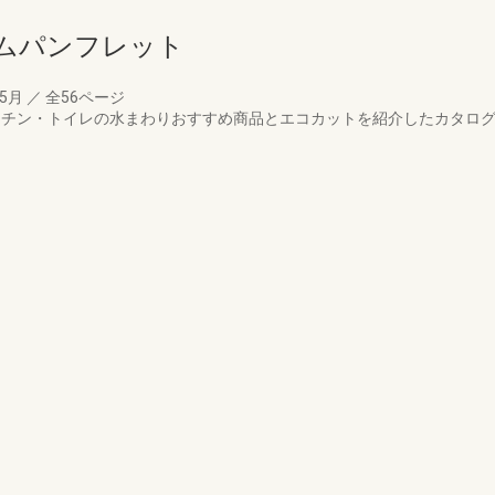
ームパンフレット
05月
／
全56ページ
面・キッチン・トイレの水まわりおすすめ商品とエコカットを紹介したカタ