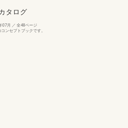
トカタログ
年07月
／
全48ページ
Iのコンセプトブックです。