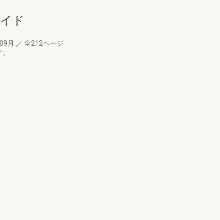
ガイド
年09月
／
全212ページ
す。