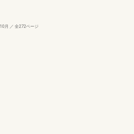
年10月
／
全272ページ