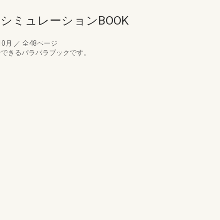
ーシミュレーションBOOK
10月
／
全48ページ
ンできるパラパラブックです。