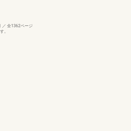
月
／
全1362ページ
です。