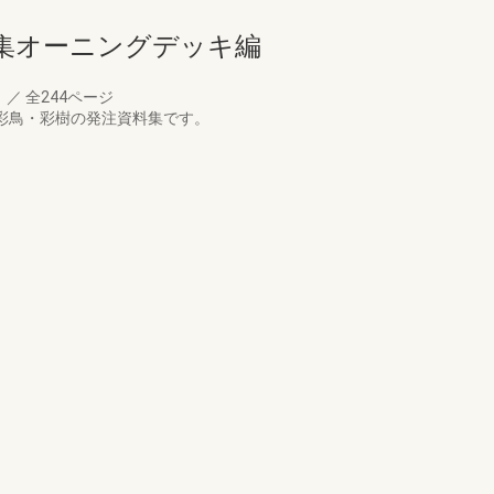
集オーニングデッキ編
月
／
全244ページ
・彩鳥・彩樹の発注資料集です。