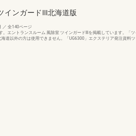
インガードIII北海道版
月
／
全140ページ
エントランスルーム 風除室 ツインガードIIIを掲載しています。「ツイン
)北海道以外の方は使用できません。「UG6300」エクステリア発注資料ツ