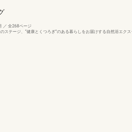
グ
月
／
全268ページ
活”のステージ、“健康とくつろぎ”のある暮らしをお届けする自然浴エク