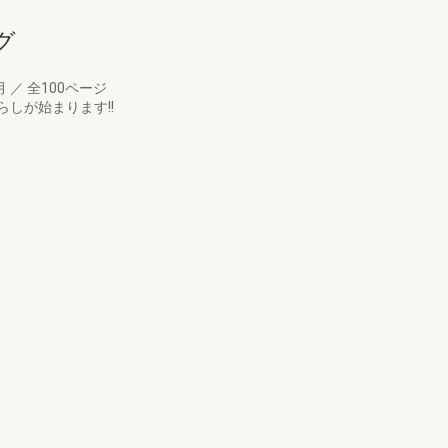
グ
月
／
全100ページ
しが始まります!!