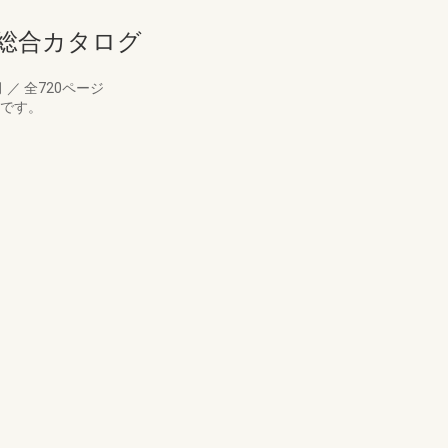
ア総合カタログ
月
／
全720ページ
版です。