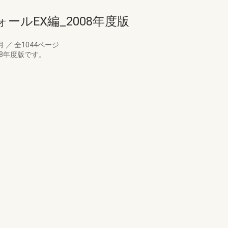
ールEX編_2008年度版
6月
／
全1044ページ
08年度版です。