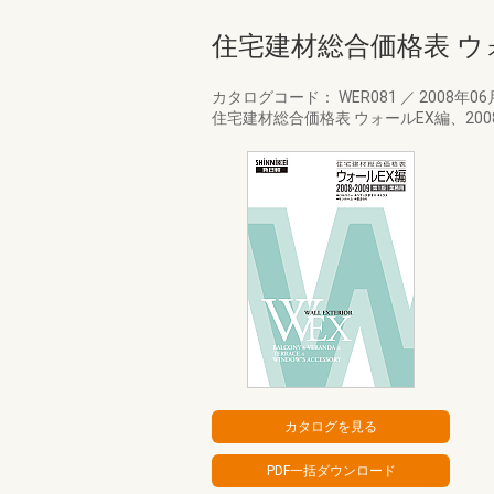
住宅建材総合価格表 ウォ
カタログコード： WER081
／
2008年0
住宅建材総合価格表 ウォールEX編、20