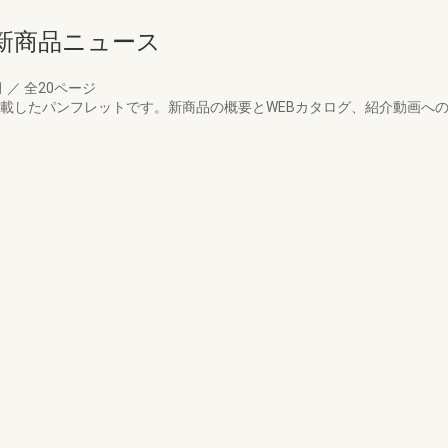
新商品ニュース
月
／
全20ページ
掲載したパンフレットです。新商品の概要とWEBカタログ、紹介動画へ